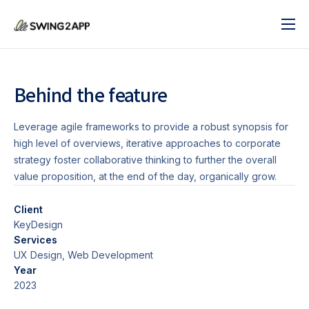
블로그
서비스
Behind the feature
도움말
Leverage agile frameworks to provide a robust synopsis for
앱 제작 시작하기
high level of overviews, iterative approaches to corporate
strategy foster collaborative thinking to further the overall
문의하기
value proposition, at the end of the day, organically grow.
Client
KeyDesign
Services
UX Design, Web Development
Year
2023