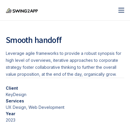
블로그
서비스
Smooth handoff
도움말
Leverage agile frameworks to provide a robust synopsis for
앱 제작 시작하기
high level of overviews, iterative approaches to corporate
strategy foster collaborative thinking to further the overall
문의하기
value proposition, at the end of the day, organically grow.
Client
KeyDesign
Services
UX Design, Web Development
Year
2023