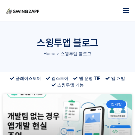
블로그
서비스
스윙투앱 블로그
도움말
Home
스윙투앱 블로그
앱 제작 시작하기
문의하기
플레이스토어
앱스토어
앱 운영 TIP
앱 개발
스윙투앱 기능
앱개발