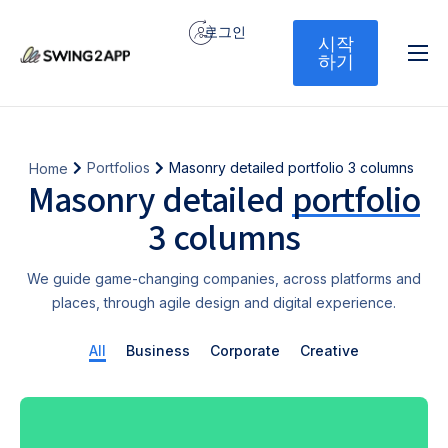
로그인
시작
하기
홈
서비스
기능
Portfolios
Masonry detailed portfolio 3 columns
Home
Masonry detailed
portfolio
가격
3 columns
문의하기
We guide game-changing companies, across platforms and
places, through agile design and digital experience.
All
Business
Corporate
Creative