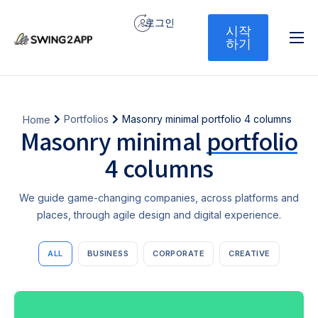
로그인
시작
하기
홈
서비스
기능
Portfolios
Masonry minimal portfolio 4 columns
Home
Masonry minimal
portfolio
가격
4 columns
문의하기
We guide game-changing companies, across platforms and
places, through agile design and digital experience.
ALL
BUSINESS
CORPORATE
CREATIVE