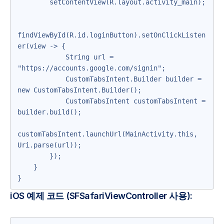
        setContentView(R.layout.activity_main);

findViewById(R.id.loginButton).setOnClickListen
er(view -> {

            String url = 
"https://accounts.google.com/signin";

            CustomTabsIntent.Builder builder = 
new CustomTabsIntent.Builder();

            CustomTabsIntent customTabsIntent = 
builder.build();

customTabsIntent.launchUrl(MainActivity.this, 
Uri.parse(url));

        });

    }

iOS 예제 코드 (SFSafariViewController 사용):