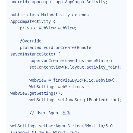
androidx.appcompat.app.AppCompatActivity;

public class MainActivity extends 
AppCompatActivity {

    private WebView webView;

    @Override

    protected void onCreate(Bundle 
savedInstanceState) {

        super.onCreate(savedInstanceState);

        setContentView(R.layout.activity_main);

        webView = findViewById(R.id.webView);

        WebSettings webSettings = 
webView.getSettings();

        webSettings.setJavaScriptEnabled(true);

        // User Agent 변경

webSettings.setUserAgentString("Mozilla/5.0 
(Windows NT 10.0; Win64; x64) 