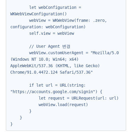
        let webConfiguration = 
WKWebViewConfiguration()

        webView = WKWebView(frame: .zero, 
configuration: webConfiguration)

        self.view = webView

        // User Agent 변경

        webView.customUserAgent = "Mozilla/5.0 
(Windows NT 10.0; Win64; x64) 
AppleWebKit/537.36 (KHTML, like Gecko) 
Chrome/91.0.4472.124 Safari/537.36"

        if let url = URL(string: 
"https://accounts.google.com/signin") {

            let request = URLRequest(url: url)

            webView.load(request)

        }

    }
