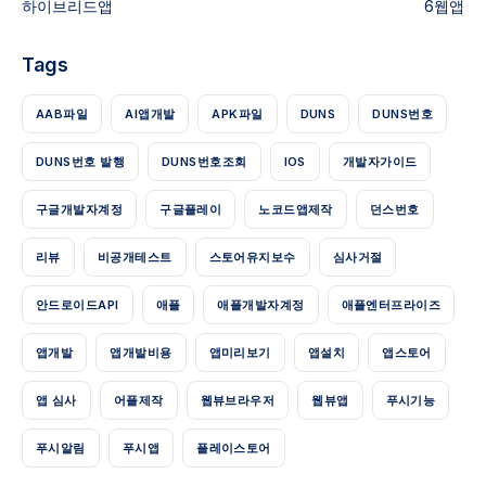
하이브리드앱
6
웹앱
Tags
AAB파일
AI앱개발
APK파일
DUNS
DUNS번호
DUNS번호 발행
DUNS번호조회
IOS
개발자가이드
구글개발자계정
구글플레이
노코드앱제작
던스번호
리뷰
비공개테스트
스토어유지보수
심사거절
안드로이드API
애플
애플개발자계정
애플엔터프라이즈
앱개발
앱개발비용
앱미리보기
앱설치
앱스토어
앱 심사
어플제작
웹뷰브라우저
웹뷰앱
푸시기능
푸시알림
푸시앱
플레이스토어