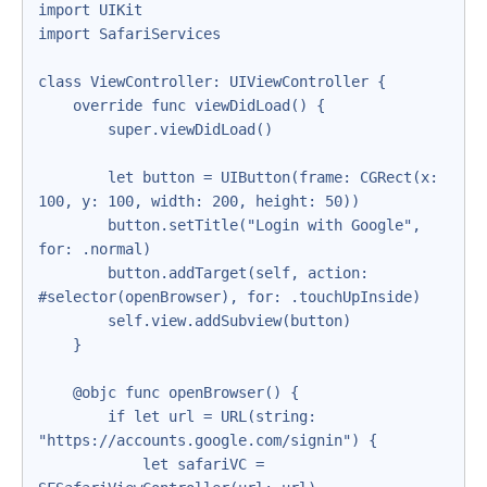
import UIKit

import SafariServices

class ViewController: UIViewController {

    override func viewDidLoad() {

        super.viewDidLoad()

        let button = UIButton(frame: CGRect(x: 
100, y: 100, width: 200, height: 50))

        button.setTitle("Login with Google", 
for: .normal)

        button.addTarget(self, action: 
#selector(openBrowser), for: .touchUpInside)

        self.view.addSubview(button)

    }

    @objc func openBrowser() {

        if let url = URL(string: 
"https://accounts.google.com/signin") {

            let safariVC = 