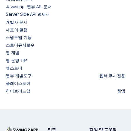
Javascript 웹뷰 API 문서
Server Side API 명세서
개발자 문서
대표의 컬럼
스윙투앱 기능
스토어유지보수
앱 개발
앱 운영 TIP
앱스토어
웹뷰
개발도구
웹뷰,푸시전용
플레이스토어
하이브리드앱
웹앱
링크
지원 및 도움말