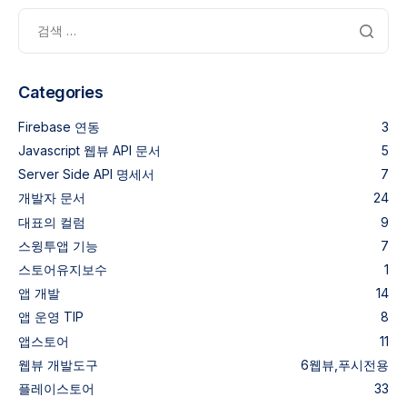
Categories
Firebase 연동
3
Javascript 웹뷰 API 문서
5
Server Side API 명세서
7
개발자 문서
24
대표의 컬럼
9
스윙투앱 기능
7
스토어유지보수
1
앱 개발
14
앱 운영 TIP
8
앱스토어
11
웹뷰
개발도구
6
웹뷰,푸시전용
플레이스토어
33