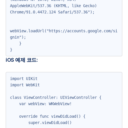
AppleWebKit/537.36 (KHTML, like Gecko) 
Chrome/91.0.4472.124 Safari/537.36");

webView.loadUrl("https://accounts.google.com/si
gnin");

    }

iOS 예제 코드:
import UIKit

import WebKit

class ViewController: UIViewController {

    var webView: WKWebView!

    override func viewDidLoad() {

        super.viewDidLoad()
