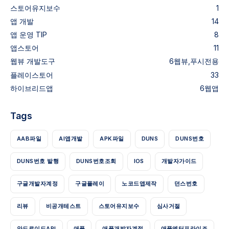
스토어유지보수
1
앱 개발
14
앱 운영 TIP
8
앱스토어
11
웹뷰
개발도구
6
웹뷰,푸시전용
플레이스토어
33
하이브리드앱
6
웹앱
Tags
AAB파일
AI앱개발
APK파일
DUNS
DUNS번호
DUNS번호 발행
DUNS번호조회
IOS
개발자가이드
구글개발자계정
구글플레이
노코드앱제작
던스번호
리뷰
비공개테스트
스토어유지보수
심사거절
안드로이드API
애플
애플개발자계정
애플엔터프라이즈