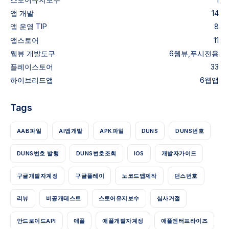
앱 개발
14
앱 운영 TIP
8
앱스토어
11
웹뷰
개발도구
6
웹뷰,푸시전용
플레이스토어
33
하이브리드앱
6
웹앱
Tags
AAB파일
AI앱개발
APK파일
DUNS
DUNS번호
DUNS번호 발행
DUNS번호조회
IOS
개발자가이드
구글개발자계정
구글플레이
노코드앱제작
던스번호
리뷰
비공개테스트
스토어유지보수
심사거절
안드로이드API
애플
애플개발자계정
애플엔터프라이즈