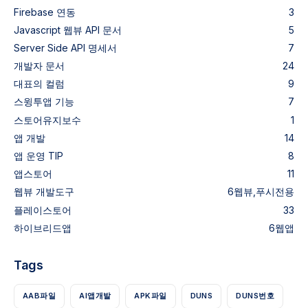
Firebase 연동
3
Javascript 웹뷰 API 문서
5
Server Side API 명세서
7
개발자 문서
24
대표의 컬럼
9
스윙투앱 기능
7
스토어유지보수
1
앱 개발
14
앱 운영 TIP
8
앱스토어
11
웹뷰
개발도구
6
웹뷰,푸시전용
플레이스토어
33
하이브리드앱
6
웹앱
Tags
AAB파일
AI앱개발
APK파일
DUNS
DUNS번호