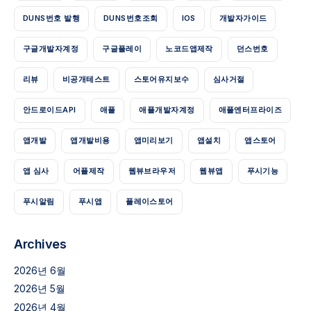
DUNS번호 발행
DUNS번호조회
IOS
개발자가이드
구글개발자계정
구글플레이
노코드앱제작
던스번호
리뷰
비공개테스트
스토어유지보수
심사거절
안드로이드API
애플
애플개발자계정
애플엔터프라이즈
앱개발
앱개발비용
앱미리보기
앱설치
앱스토어
앱 심사
어플제작
웹뷰브라우저
웹뷰앱
푸시기능
푸시알림
푸시앱
플레이스토어
Archives
2026년 6월
2026년 5월
2026년 4월