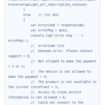
oreserverapi/get_all_subscription_statuses

        }

        else    // 기타 에러

        {

            var errorCode = responseCode;

            var errorMsg = data;

            console.log('error msg : ' + 
errorMsg );

            //  errorCode list

            //  Unknown error. Please contact 
support = 0;

            //  Not allowed to make the payment 
= 1 or 3;

            //  The device is not allowed to 
make the payment = 4;

            //  The product is not available in 
the current storefront = 5;

            //  Access to cloud service 
information is not allowed = 6;

            //  Could not connect to the 