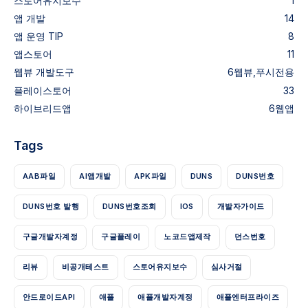
스토어유지보수
1
앱 개발
14
앱 운영 TIP
8
앱스토어
11
웹뷰
개발도구
6
웹뷰,푸시전용
플레이스토어
33
하이브리드앱
6
웹앱
Tags
AAB파일
AI앱개발
APK파일
DUNS
DUNS번호
DUNS번호 발행
DUNS번호조회
IOS
개발자가이드
구글개발자계정
구글플레이
노코드앱제작
던스번호
리뷰
비공개테스트
스토어유지보수
심사거절
안드로이드API
애플
애플개발자계정
애플엔터프라이즈