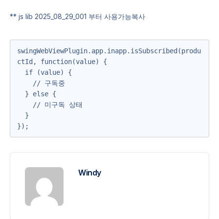
** js lib 2025_08_29_001 부터 사용가능복사
swingWebViewPlugin.app.inapp.isSubscribed(produ
ctId, function(value) {

  if (value) {

    // 구독중

  } else {

    // 미구독 상태

  }

});
Windy