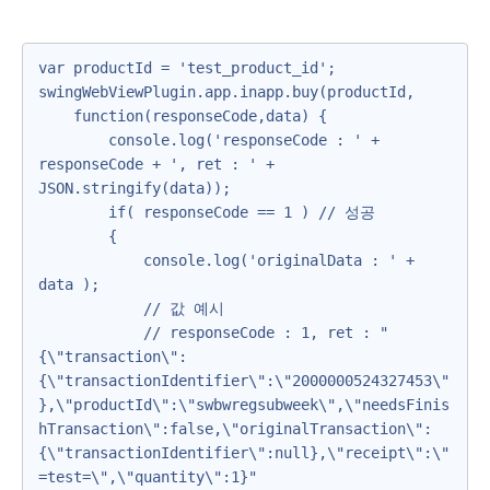
var productId = 'test_product_id';

swingWebViewPlugin.app.inapp.buy(productId,

    function(responseCode,data) {

        console.log('responseCode : ' + 
responseCode + ', ret : ' + 
JSON.stringify(data));

        if( responseCode == 1 ) // 성공

        {

            console.log('originalData : ' + 
data );                                            

            // 값 예시

            // responseCode : 1, ret : "
{\"transaction\":
{\"transactionIdentifier\":\"2000000524327453\"
},\"productId\":\"swbwregsubweek\",\"needsFinis
hTransaction\":false,\"originalTransaction\":
{\"transactionIdentifier\":null},\"receipt\":\"
=test=\",\"quantity\":1}"
