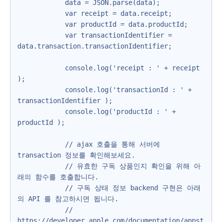
            data = JSON.parse(data);

            var receipt = data.receipt;

            var productId = data.productId;

            var transactionIdentifier = 
data.transaction.transactionIdentifier;

            console.log('receipt : ' + receipt 
);

            console.log('transactionId : ' + 
transactionIdentifier );

            console.log('productId : ' + 
productId );

            // ajax 호출을 통해 서버에 
transaction 정보를 확인해보세요.

            // 유효한 구독 상품인지 확인을 위해 아
래의 함수를 호출합니다.

            // 구독 상태 정보 backend 구현은 아래
의 API 를 참고하시면 됩니다.

            // 
https://developer.apple.com/documentation/appst