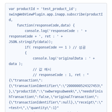
var productId = 'test_product_id';

swingWebViewPlugin.app.inapp.subscribe(productI
d,

    function(responseCode,data) {

        console.log('responseCode : ' + 
responseCode + ', ret : ' + 
JSON.stringify(data));

        if( responseCode == 1 ) // 성공

        {

            console.log('originalData : ' + 
data );    

            // 값 예시

            // responseCode : 1, ret : "
{\"transaction\":
{\"transactionIdentifier\":\"2000000524327453\"
},\"productId\":\"swbwregsubweek\",\"needsFinis
hTransaction\":false,\"originalTransaction\":
{\"transactionIdentifier\":null},\"receipt\":\"
=test=\",\"quantity\":1}"
