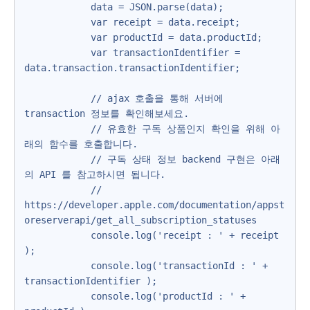
            data = JSON.parse(data);

            var receipt = data.receipt;

            var productId = data.productId;

            var transactionIdentifier = 
data.transaction.transactionIdentifier;

            // ajax 호출을 통해 서버에 
transaction 정보를 확인해보세요.

            // 유효한 구독 상품인지 확인을 위해 아
래의 함수를 호출합니다.

            // 구독 상태 정보 backend 구현은 아래
의 API 를 참고하시면 됩니다.

            // 
https://developer.apple.com/documentation/appst
oreserverapi/get_all_subscription_statuses

            console.log('receipt : ' + receipt 
);

            console.log('transactionId : ' + 
transactionIdentifier );

            console.log('productId : ' + 