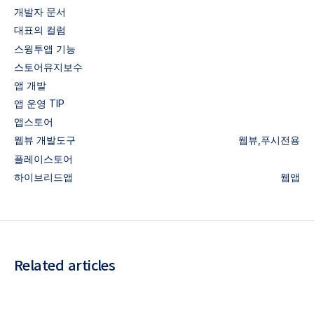
개발자 문서
대표의 컬럼
스윙투앱 기능
스토어유지보수
앱 개발
앱 운영 TIP
앱스토어
웹뷰
개발도구
웹뷰,푸시전용
플레이스토어
하이브리드앱
웹앱
Related articles