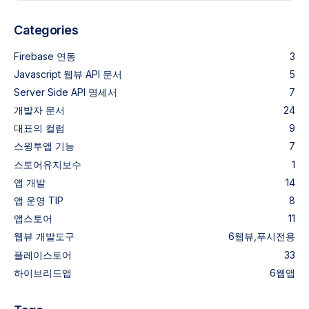
Categories
Firebase 연동
3
Javascript 웹뷰 API 문서
5
Server Side API 명세서
7
개발자 문서
24
대표의 컬럼
9
스윙투앱 기능
7
스토어유지보수
1
앱 개발
14
앱 운영 TIP
8
앱스토어
11
웹뷰
개발도구
6
웹뷰,푸시전용
플레이스토어
33
하이브리드앱
6
웹앱