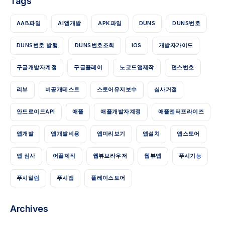
Tags
AAB파일
AI앱개발
APK파일
DUNS
DUNS번호
DUNS번호 발행
DUNS번호조회
IOS
개발자가이드
구글개발자계정
구글플레이
노코드앱제작
던스번호
리뷰
비공개테스트
스토어유지보수
심사거절
안드로이드API
애플
애플개발자계정
애플엔터프라이즈
앱개발
앱개발비용
앱미리보기
앱설치
앱스토어
앱 심사
어플제작
웹뷰브라우저
웹뷰앱
푸시기능
푸시알림
푸시앱
플레이스토어
Archives