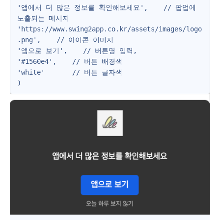
'앱에서 더 많은 정보를 확인해보세요',    // 팝업에 
노출되는 메시지

'https://www.swing2app.co.kr/assets/images/logo
.png',    // 아이콘 이미지

'앱으로 보기',    // 버튼명 입력,

'#1560e4',    // 버튼 배경색

'white'       // 버튼 글자색 

)