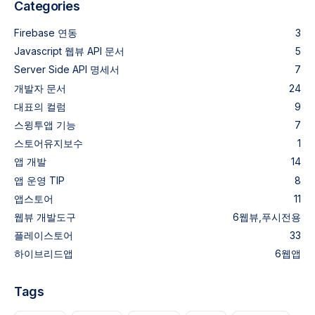
Categories
Firebase 연동
3
Javascript 웹뷰 API 문서
5
Server Side API 명세서
7
개발자 문서
24
대표의 컬럼
9
스윙투앱 기능
7
스토어유지보수
1
앱 개발
14
앱 운영 TIP
8
앱스토어
11
웹뷰
개발도구
6
웹뷰,푸시전용
플레이스토어
33
하이브리드앱
6
웹앱
Tags