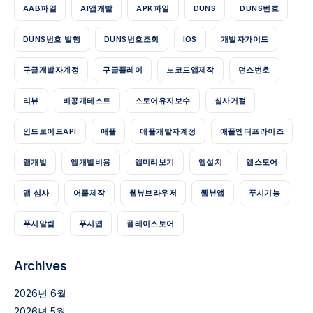
AAB파일
AI앱개발
APK파일
DUNS
DUNS번호
DUNS번호 발행
DUNS번호조회
IOS
개발자가이드
구글개발자계정
구글플레이
노코드앱제작
던스번호
리뷰
비공개테스트
스토어유지보수
심사거절
안드로이드API
애플
애플개발자계정
애플엔터프라이즈
앱개발
앱개발비용
앱미리보기
앱설치
앱스토어
앱 심사
어플제작
웹뷰브라우저
웹뷰앱
푸시기능
푸시알림
푸시앱
플레이스토어
Archives
2026년 6월
2026년 5월