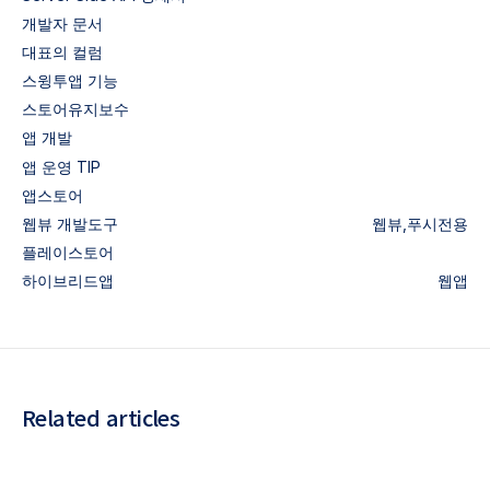
개발자 문서
대표의 컬럼
스윙투앱 기능
스토어유지보수
앱 개발
앱 운영 TIP
앱스토어
웹뷰
개발도구
웹뷰,푸시전용
플레이스토어
하이브리드앱
웹앱
Related articles