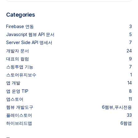
Categories
Firebase 연동
3
Javascript 웹뷰 API 문서
5
Server Side API 명세서
7
개발자 문서
24
대표의 컬럼
9
스윙투앱 기능
7
스토어유지보수
1
앱 개발
14
앱 운영 TIP
8
앱스토어
11
웹뷰
개발도구
6
웹뷰,푸시전용
플레이스토어
33
하이브리드앱
6
웹앱