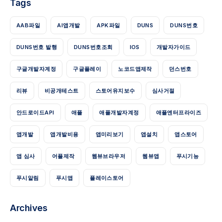
Tags
AAB파일
AI앱개발
APK파일
DUNS
DUNS번호
DUNS번호 발행
DUNS번호조회
IOS
개발자가이드
구글개발자계정
구글플레이
노코드앱제작
던스번호
리뷰
비공개테스트
스토어유지보수
심사거절
안드로이드API
애플
애플개발자계정
애플엔터프라이즈
앱개발
앱개발비용
앱미리보기
앱설치
앱스토어
앱 심사
어플제작
웹뷰브라우저
웹뷰앱
푸시기능
푸시알림
푸시앱
플레이스토어
Archives