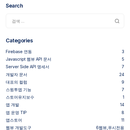
Search
Categories
Firebase 연동
3
Javascript 웹뷰 API 문서
5
Server Side API 명세서
7
개발자 문서
24
대표의 컬럼
9
스윙투앱 기능
7
스토어유지보수
1
앱 개발
14
앱 운영 TIP
8
앱스토어
11
웹뷰
개발도구
6
웹뷰,푸시전용