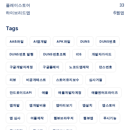
플레이스토어
33
하이브리드앱
6
웹앱
Tags
AAB파일
AI앱개발
APK파일
DUNS
DUNS번호
DUNS번호 발행
DUNS번호조회
IOS
개발자가이드
구글개발자계정
구글플레이
노코드앱제작
던스번호
리뷰
비공개테스트
스토어유지보수
심사거절
안드로이드API
애플
애플개발자계정
애플엔터프라이즈
앱개발
앱개발비용
앱미리보기
앱설치
앱스토어
앱 심사
어플제작
웹뷰브라우저
웹뷰앱
푸시기능