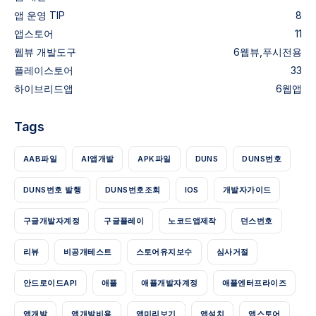
앱 운영 TIP
8
앱스토어
11
웹뷰
개발도구
6
웹뷰,푸시전용
플레이스토어
33
하이브리드앱
6
웹앱
Tags
AAB파일
AI앱개발
APK파일
DUNS
DUNS번호
DUNS번호 발행
DUNS번호조회
IOS
개발자가이드
구글개발자계정
구글플레이
노코드앱제작
던스번호
리뷰
비공개테스트
스토어유지보수
심사거절
안드로이드API
애플
애플개발자계정
애플엔터프라이즈
앱개발
앱개발비용
앱미리보기
앱설치
앱스토어