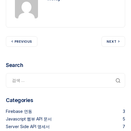
PREVIOUS
NEXT
Search
Categories
Firebase 연동
3
Javascript 웹뷰 API 문서
5
Server Side API 명세서
7