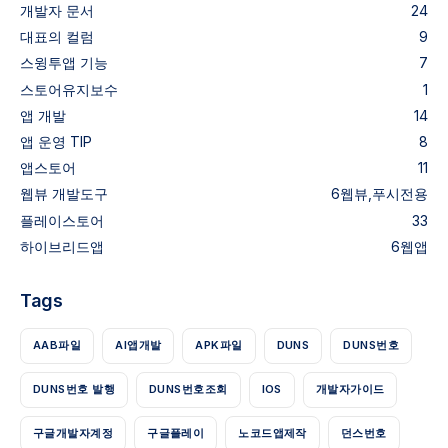
개발자 문서
24
대표의 컬럼
9
스윙투앱 기능
7
스토어유지보수
1
앱 개발
14
앱 운영 TIP
8
앱스토어
11
웹뷰
개발도구
6
웹뷰,푸시전용
플레이스토어
33
하이브리드앱
6
웹앱
Tags
AAB파일
AI앱개발
APK파일
DUNS
DUNS번호
DUNS번호 발행
DUNS번호조회
IOS
개발자가이드
구글개발자계정
구글플레이
노코드앱제작
던스번호