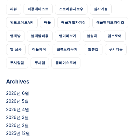
리뷰
비공개테스트
스토어유지보수
심사거절
안드로이드API
애플
애플개발자계정
애플엔터프라이즈
앱개발
앱개발비용
앱미리보기
앱설치
앱스토어
앱 심사
어플제작
웹뷰브라우저
웹뷰앱
푸시기능
푸시알림
푸시앱
플레이스토어
Archives
2026년 6월
2026년 5월
2026년 4월
2026년 3월
2026년 2월
2025년 12월