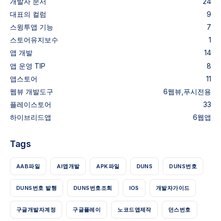
개발자 문서
24
대표의 컬럼
9
스윙투앱 기능
7
스토어유지보수
1
앱 개발
14
앱 운영 TIP
8
앱스토어
11
웹뷰
개발도구
6
웹뷰,푸시전용
플레이스토어
33
하이브리드앱
6
웹앱
Tags
AAB파일
AI앱개발
APK파일
DUNS
DUNS번호
DUNS번호 발행
DUNS번호조회
IOS
개발자가이드
구글개발자계정
구글플레이
노코드앱제작
던스번호