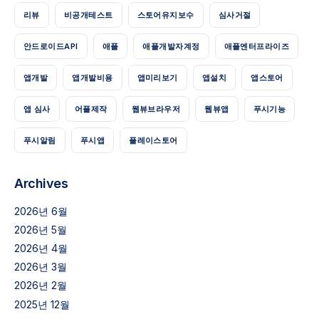
리뷰
비공개테스트
스토어유지보수
심사거절
안드로이드API
애플
애플개발자계정
애플엔터프라이즈
앱개발
앱개발비용
앱미리보기
앱설치
앱스토어
앱 심사
어플제작
웹뷰브라우저
웹뷰앱
푸시기능
푸시알림
푸시앱
플레이스토어
Archives
2026년 6월
2026년 5월
2026년 4월
2026년 3월
2026년 2월
2025년 12월