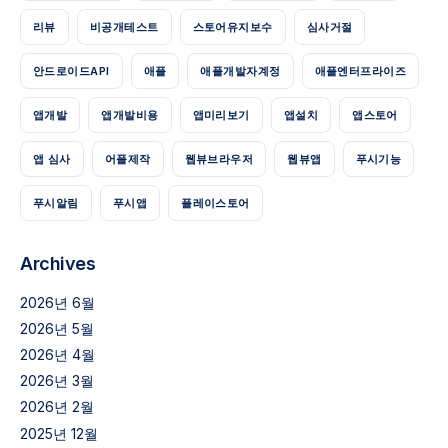
리뷰
비공개테스트
스토어유지보수
심사거절
안드로이드API
애플
애플개발자계정
애플엔터프라이즈
앱개발
앱개발비용
앱미리보기
앱설치
앱스토어
앱 심사
어플제작
웹뷰브라우저
웹뷰앱
푸시기능
푸시알림
푸시앱
플레이스토어
Archives
2026년 6월
2026년 5월
2026년 4월
2026년 3월
2026년 2월
2025년 12월