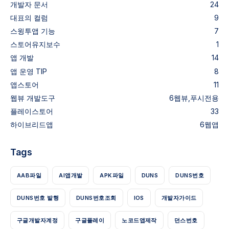
개발자 문서
24
대표의 컬럼
9
스윙투앱 기능
7
스토어유지보수
1
앱 개발
14
앱 운영 TIP
8
앱스토어
11
웹뷰
개발도구
6
웹뷰,푸시전용
플레이스토어
33
하이브리드앱
6
웹앱
Tags
AAB파일
AI앱개발
APK파일
DUNS
DUNS번호
DUNS번호 발행
DUNS번호조회
IOS
개발자가이드
구글개발자계정
구글플레이
노코드앱제작
던스번호