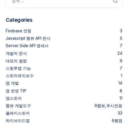
Categories
Firebase 연동
3
Javascript 웹뷰 API 문서
5
Server Side API 명세서
7
개발자 문서
24
대표의 컬럼
9
스윙투앱 기능
7
스토어유지보수
1
앱 개발
14
앱 운영 TIP
8
앱스토어
11
웹뷰
개발도구
6
웹뷰,푸시전용
플레이스토어
33
하이브리드앱
6
웹앱