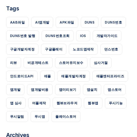
Tags
AAB파일
AI앱개발
APK파일
DUNS
DUNS번호
DUNS번호 발행
DUNS번호조회
IOS
개발자가이드
구글개발자계정
구글플레이
노코드앱제작
던스번호
리뷰
비공개테스트
스토어유지보수
심사거절
안드로이드API
애플
애플개발자계정
애플엔터프라이즈
앱개발
앱개발비용
앱미리보기
앱설치
앱스토어
앱 심사
어플제작
웹뷰브라우저
웹뷰앱
푸시기능
푸시알림
푸시앱
플레이스토어
Archives