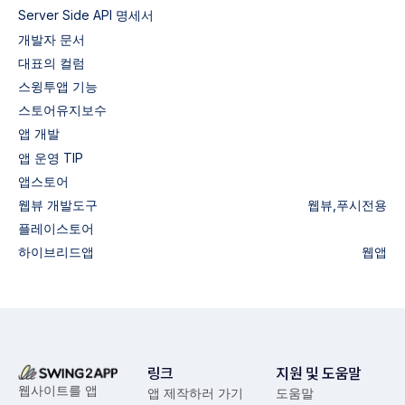
Server Side API 명세서
개발자 문서
대표의 컬럼
스윙투앱 기능
스토어유지보수
앱 개발
앱 운영 TIP
앱스토어
웹뷰
개발도구
웹뷰,푸시전용
플레이스토어
하이브리드앱
웹앱
링크
지원 및 도움말
웹사이트를 앱
앱 제작하러 가기
도움말