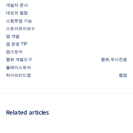
개발자 문서
대표의 컬럼
스윙투앱 기능
스토어유지보수
앱 개발
앱 운영 TIP
앱스토어
웹뷰
개발도구
웹뷰,푸시전용
플레이스토어
하이브리드앱
웹앱
Related articles