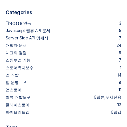
Categories
Firebase 연동
3
Javascript 웹뷰 API 문서
5
Server Side API 명세서
7
개발자 문서
24
대표의 컬럼
9
스윙투앱 기능
7
스토어유지보수
1
앱 개발
14
앱 운영 TIP
8
앱스토어
11
웹뷰
개발도구
6
웹뷰,푸시전용
플레이스토어
33
하이브리드앱
6
웹앱