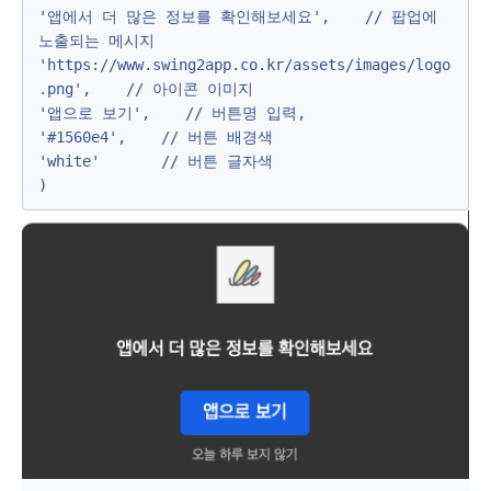
'앱에서 더 많은 정보를 확인해보세요',    // 팝업에 
노출되는 메시지

'https://www.swing2app.co.kr/assets/images/logo
.png',    // 아이콘 이미지

'앱으로 보기',    // 버튼명 입력,

'#1560e4',    // 버튼 배경색

'white'       // 버튼 글자색 

)