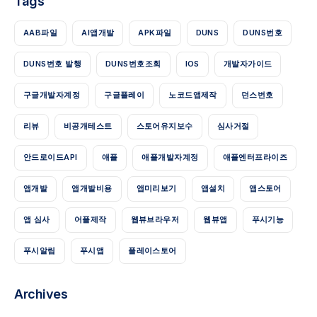
Tags
AAB파일
AI앱개발
APK파일
DUNS
DUNS번호
DUNS번호 발행
DUNS번호조회
IOS
개발자가이드
구글개발자계정
구글플레이
노코드앱제작
던스번호
리뷰
비공개테스트
스토어유지보수
심사거절
안드로이드API
애플
애플개발자계정
애플엔터프라이즈
앱개발
앱개발비용
앱미리보기
앱설치
앱스토어
앱 심사
어플제작
웹뷰브라우저
웹뷰앱
푸시기능
푸시알림
푸시앱
플레이스토어
Archives