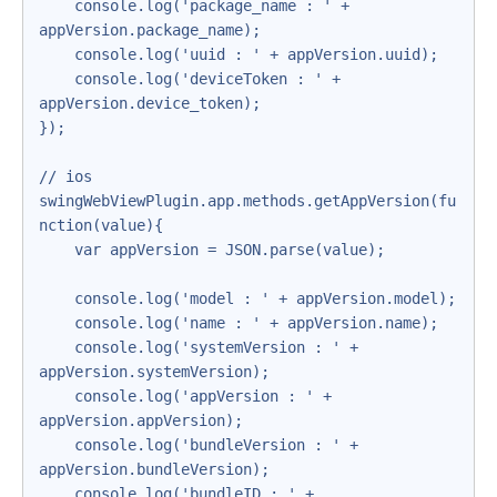
    console.log('package_name : ' + 
appVersion.package_name);

    console.log('uuid : ' + appVersion.uuid);

    console.log('deviceToken : ' + 
appVersion.device_token);

});

// ios

swingWebViewPlugin.app.methods.getAppVersion(fu
nction(value){

    var appVersion = JSON.parse(value);

    console.log('model : ' + appVersion.model);

    console.log('name : ' + appVersion.name);

    console.log('systemVersion : ' + 
appVersion.systemVersion);

    console.log('appVersion : ' + 
appVersion.appVersion);

    console.log('bundleVersion : ' + 
appVersion.bundleVersion);

    console.log('bundleID : ' + 