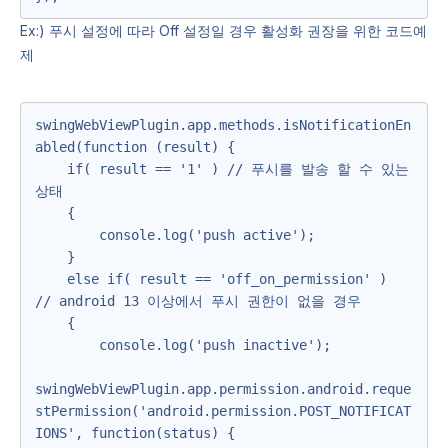
Ex:) 푸시 설정에 따라 Off 설정일 경우 활성화 권장을 위한 코드예
제
swingWebViewPlugin.app.methods.isNotificationEn
abled(function (result) {

    if( result == '1' ) // 푸시를 발송 할 수 있는 
상태

    {

        console.log('push active');

    }

    else if( result == 'off_on_permission' )    
// android 13 이상에서 푸시 권한이 없을 경우

    {

        console.log('push inactive');    

swingWebViewPlugin.app.permission.android.reque
stPermission('android.permission.POST_NOTIFICAT
IONS', function(status) {
