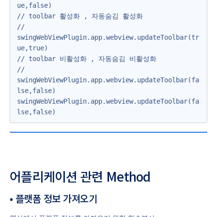
ue,false)

// toolbar 활성화 , 자동숨김 활성화 

// 
swingWebViewPlugin.app.webview.updateToolbar(tr
ue,true)

// toolbar 비활성화 , 자동숨김 비활성화 

// 
swingWebViewPlugin.app.webview.updateToolbar(fa
lse,false)

swingWebViewPlugin.app.webview.updateToolbar(fa
lse,false)
어플리케이션 관련 Method
• 플랫폼 정보 가져오기