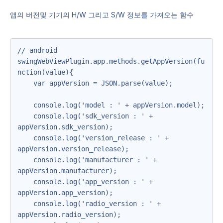
앱의 버전및 기기의 H/W 그리고 S/W 정보를 가져오는 함수
// android

swingWebViewPlugin.app.methods.getAppVersion(fu
nction(value){

    var appVersion = JSON.parse(value);

    console.log('model : ' + appVersion.model);

    console.log('sdk_version : ' + 
appVersion.sdk_version);

    console.log('version_release : ' + 
appVersion.version_release);

    console.log('manufacturer : ' + 
appVersion.manufacturer);

    console.log('app_version : ' + 
appVersion.app_version);

    console.log('radio_version : ' + 
appVersion.radio_version);
