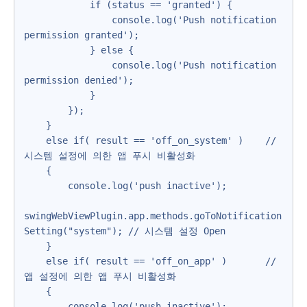
            if (status == 'granted') {

                console.log('Push notification 
permission granted');

            } else {

                console.log('Push notification 
permission denied');

            }

        });        

    }

    else if( result == 'off_on_system' )    // 
시스템 설정에 의한 앱 푸시 비활성화

    {

        console.log('push inactive');

swingWebViewPlugin.app.methods.goToNotification
Setting("system"); // 시스템 설정 Open

    }

    else if( result == 'off_on_app' )       // 
앱 설정에 의한 앱 푸시 비활성화

    {

        console.log('push inactive');
