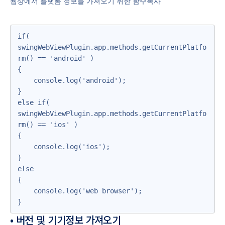
웹상에서 플랫폼 정보를 가져오기 위한 함수복사
if( 
swingWebViewPlugin.app.methods.getCurrentPlatfo
rm() == 'android' )

{

    console.log('android');

}

else if( 
swingWebViewPlugin.app.methods.getCurrentPlatfo
rm() == 'ios' )

{

    console.log('ios');

}

else

{

    console.log('web browser');

}
• 버전 및 기기정보 가져오기